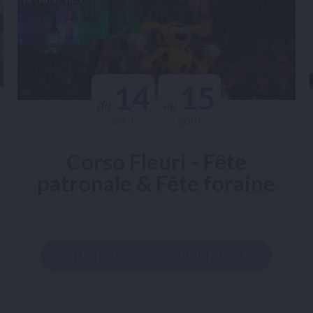
14
15
du
au
août
août
Corso Fleuri - Fête
patronale & Fête foraine
VOIR TOUS LES ÉVÈNEMENTS