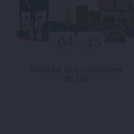
04
15
du
au
août
août
Marché des Créateurs
du Lin