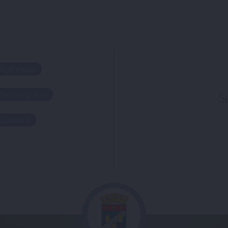
otothèque
te interactive
S
nalement