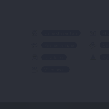
Démarches en ligne
Ph
Paiement en ligne
Car
Newsletter
Sig
Vidéothèque