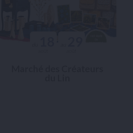
18
29
du
au
août
août
Marché des Créateurs
du Lin