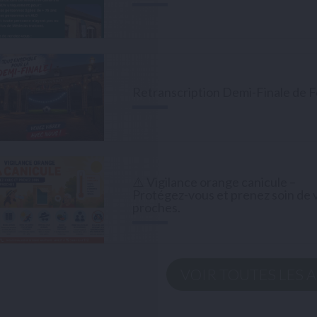
À compter du mardi 15 septembre 2026, [...]
Retranscription Demi-Finale de 
Tous en Bleu ! Le [...]
⚠️ Vigilance orange canicule –
Protégez-vous et prenez soin de 
proches.
Vigilance orange canicule : adoptons [...]
VOIR TOUTES
LES 