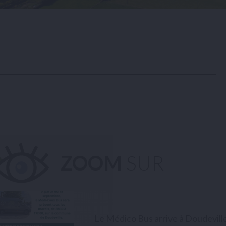
ZOOM
SUR
Le Médico Bus arrive à Doudeville