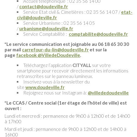
Accueil téléphonique : 02 35 56 14 00
/
contact@doudeville.fr
Service Etat civil & Cimetières : 02 35 56 14 07 /
etat-
civil@doudeville.fr
Service Urbanisme : 02 35 56 14 05
/
urbanisme@doudeville.fr
Service Comptabilité :
comptabilite@doudeville.fr
*Le service communication est joignable au 06 18 65 30 30
par mail
carrefour-du-lin@doudeville.fr
et sur la
page
facebook @VilledeDoudeville
.
Téléchargez l’application
CITYALL
sur votre
smartphone pour recevoir directement les informations
retranscrites sur le panneau lumineux.
Inscrivez-vous à la newsletter du
site
www.doudeville.fr
Rejoignez nous sur Instagram à:
@villededoudeville
*Le CCAS / Centre social (1er étage de l’hôtel de ville) est
ouvert :
Lundi et mercredi : permanence de 9h00 à 12h00 et de 14h00
à 17h00
Mardi et jeudi : permanence de 9h00 à 12h00 et de 14h00 à
16h00