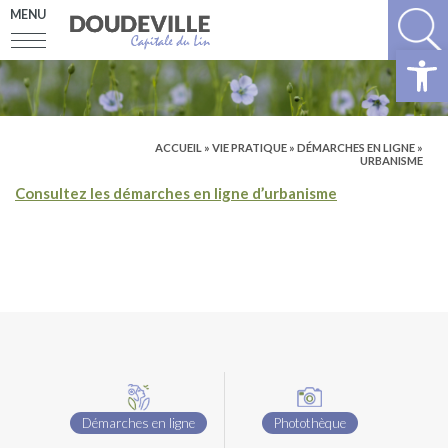
MENU
Ouv
ACCUEIL
»
VIE PRATIQUE
»
DÉMARCHES EN LIGNE
»
URBANISME
Consultez les démarches en ligne d’urbanisme
Démarches en ligne
Photothèque