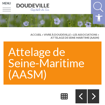
MENU
Ouv
ACCUEIL
»
VIVRE À DOUDEVILLE
»
LES ASSOCIATIONS
»
ATTELAGE DE SEINE-MARITIME (AASM)
Attelage de
Seine-Maritime
(AASM)