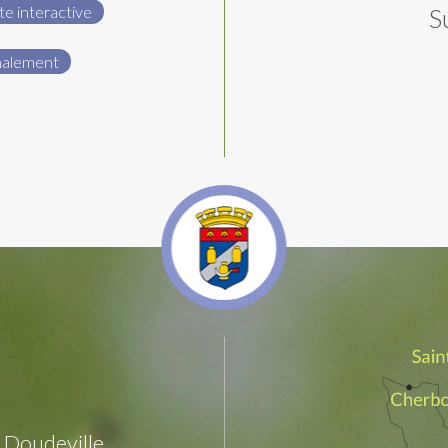
te interactive
S
nalement
Doudeville