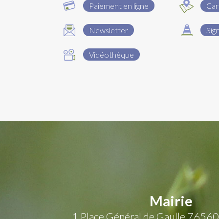
Paiement en ligne
Car
Newsletter
Sig
Vidéothèque
Mairie
1 Place Général de Gaulle
76560 