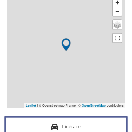
+
−
| © Openstreetmap France | ©
contributors
Leaflet
OpenStreetMap
Itinéraire