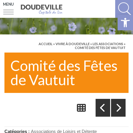
MENU
Ouv
ACCUEIL
»
VIVRE À DOUDEVILLE
»
LES ASSOCIATIONS
»
COMITÉ DES FÊTES DE VAUTUIT
Comité des Fêtes
de Vautuit
Catégories :
Associations de Loisirs et Détente