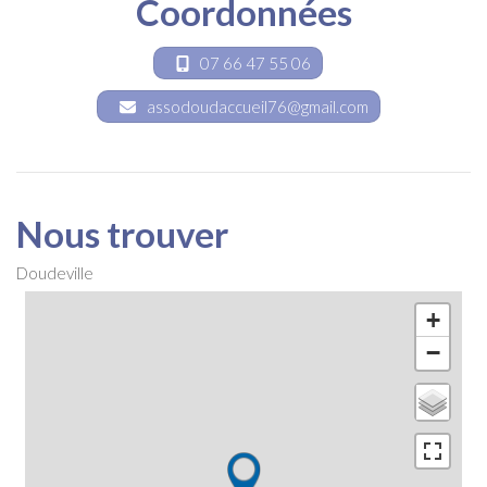
Coordonnées
07 66 47 55 06
assodoudaccueil76@gmail.com
Nous trouver
Doudeville
+
−