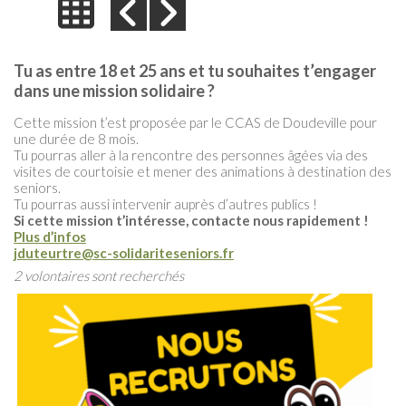
Tu as entre 18 et 25 ans et tu souhaites t’engager
dans une mission solidaire ?
Cette mission t’est proposée par le CCAS de Doudeville pour
une durée de 8 mois.
Tu pourras aller à la rencontre des personnes âgées via des
visites de courtoisie et mener des animations à destination des
seniors.
Tu pourras aussi intervenir auprès d’autres publics !
Si cette mission t’intéresse, contacte nous rapidement !
Plus d’infos
jduteurtre@sc-solidariteseniors.fr
2 volontaires sont recherchés