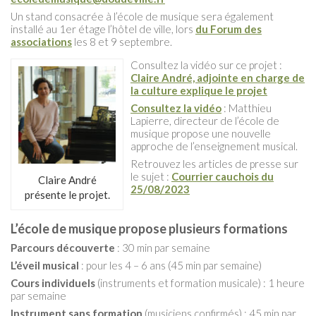
Un stand consacrée à l’école de musique sera également
installé au 1er étage l’hôtel de ville, lors
du Forum des
associations
les 8 et 9 septembre.
Consultez la vidéo sur ce projet :
Claire André, adjointe en charge de
la culture explique le projet
Consultez la vidéo
: Matthieu
Lapierre, directeur de l’école de
musique propose une nouvelle
approche de l’enseignement musical.
Retrouvez les articles de presse sur
le sujet :
Courrier cauchois du
Claire André
25/08/2023
présente le projet.
L’école de musique propose plusieurs formations
Parcours découverte
: 30 min par semaine
L’éveil musical
: pour les 4 – 6 ans (45 min par semaine)
Cours individuels
(instruments et formation musicale) : 1 heure
par semaine
Instrument sans formation
(musiciens confirmés) : 45 min par