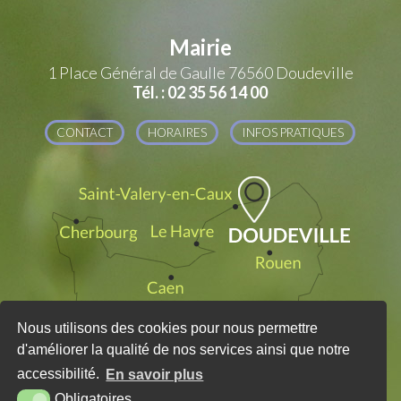
Mairie
1 Place Général de Gaulle
76560 Doudeville
Tél. : 02 35 56 14 00
CONTACT
HORAIRES
INFOS PRATIQUES
Nous utilisons des cookies pour nous permettre
d'améliorer la qualité de nos services ainsi que notre
accessibilité.
En savoir plus
Obligatoires