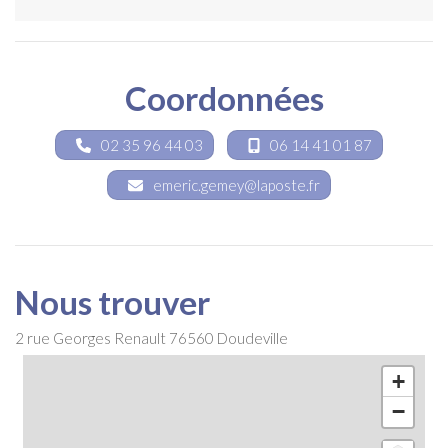
Coordonnées
02 35 96 44 03
06 14 41 01 87
emeric.gemey@laposte.fr
Nous trouver
2 rue Georges Renault
76560
Doudeville
+
−