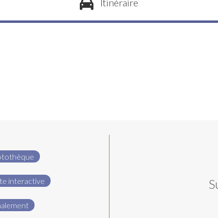
Itinéraire
otothèque
te interactive
S
nalement