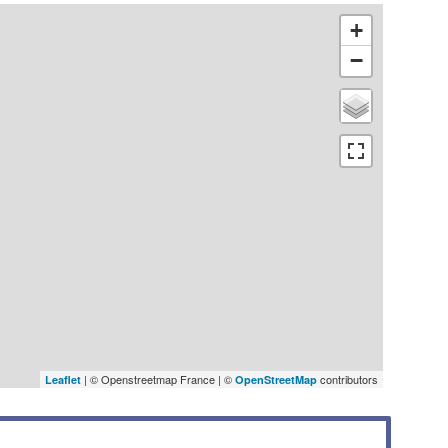
+
−
| © Openstreetmap France | ©
contributors
Leaflet
OpenStreetMap